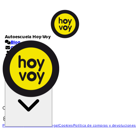
Autoescuela Hoy-Voy
Blog
Contacto
Mi cuenta
Cesta | 0
Estás en la autoescuela
Reus
Cargando...
Política de privacidad
Nota legal
Cookies
Política de compras y devoluciones