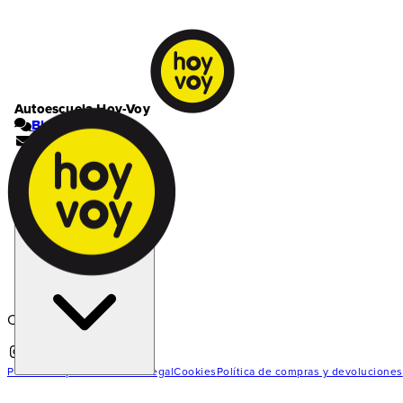
Autoescuela Hoy-Voy
Blog
Contacto
Mi cuenta
Cesta | 0
Estás en la autoescuela
León
Cargando...
Política de privacidad
Nota legal
Cookies
Política de compras y devoluciones