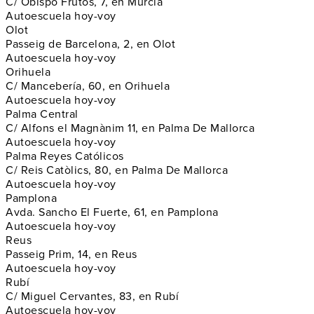
C/ Obispo Frutos, 7, en Murcia
Autoescuela hoy-voy
Olot
Passeig de Barcelona, 2, en Olot
Autoescuela hoy-voy
Orihuela
C/ Mancebería, 60, en Orihuela
Autoescuela hoy-voy
Palma Central
C/ Alfons el Magnànim 11, en Palma De Mallorca
Autoescuela hoy-voy
Palma Reyes Católicos
C/ Reis Catòlics, 80, en Palma De Mallorca
Autoescuela hoy-voy
Pamplona
Avda. Sancho El Fuerte, 61, en Pamplona
Autoescuela hoy-voy
Reus
Passeig Prim, 14, en Reus
Autoescuela hoy-voy
Rubí
C/ Miguel Cervantes, 83, en Rubí
Autoescuela hoy-voy