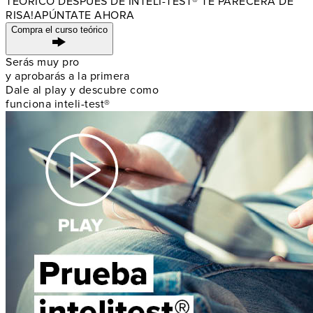
TEÓRICO DESPUÉS DE
INTELI-TEST® TE PARECERÁ DE
RISA!
APÚNTATE AHORA
Compra el curso teórico
Serás muy pro
y aprobarás a la primera
Dale al play y descubre como
funciona inteli-test®