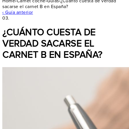
Home
›
Carnet coche
›
Guías
›
¿Cuánto cuesta de verdad
sacarse el carnet B en España?
‹ Guía anterior
03.
¿CUÁNTO CUESTA DE
VERDAD SACARSE EL
CARNET B EN ESPAÑA?