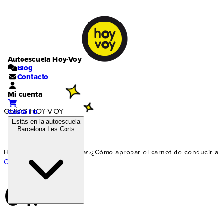
Autoescuela Hoy-Voy
Blog
Contacto
Mi cuenta
GUÍAS HOY-VOY
Cesta | 0
Estás en la autoescuela
Barcelona Les Corts
Home
›
Carnet coche
›
Guías
›
¿Cómo aprobar el carnet de conducir a 
Guía siguiente ›
01.