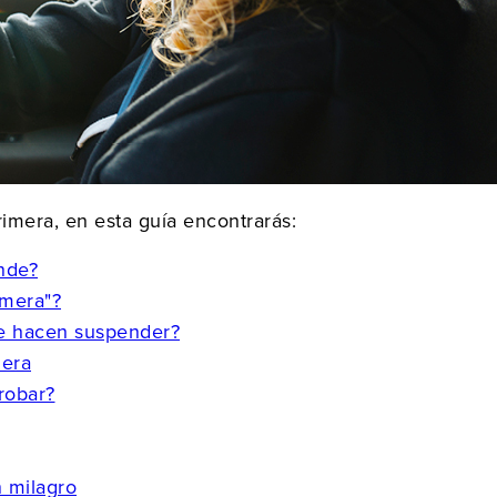
imera, en esta guía encontrarás:
nde?
imera"?
e hacen suspender?
mera
robar?
n milagro