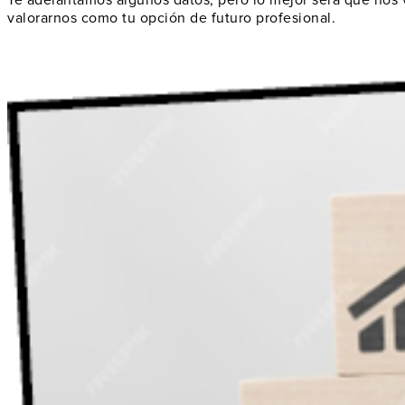
Te adelantamos algunos datos, pero lo mejor será que nos v
valorarnos como
tu opción de futuro profesional
.