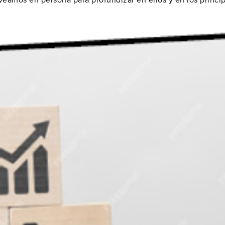
eamos en persona para profundizar en ellos y en los princip