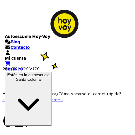
Autoescuela Hoy-Voy
Blog
Contacto
Mi cuenta
GUÍAS HOY-VOY
Cesta | 0
Estás en la autoescuela
Santa Coloma
Home
›
Carnet coche
›
Guías
›
¿Cómo sacarse el carnet rápido?
‹ Guía anterior
Guía siguiente ›
02.