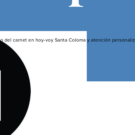
o 18:40
fo del carnet en hoy-voy Santa Coloma y atención personaliz
ro de la provincia en Orihuela