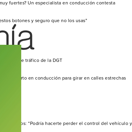
 muy fuertes? Un especialista en conducción contesta
estos botones y seguro que no los usas"
señales de tráfico de la DGT
de un experto en conducción para girar en calles estrechas
los frenos: “Podría hacerte perder el control del vehículo 