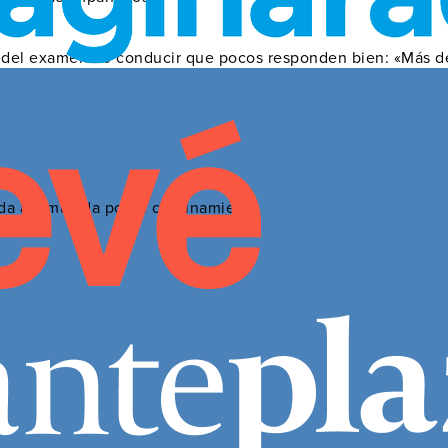
 del examen de conducir que pocos responden bien: «Más d
da acumulada por el confinamiento