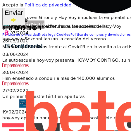
Acepto la
Política de privacidad
La xarxa.cat: Una autoescuela muy 2.0
28/10/2024
Enviar
Incorpora Joven Girona y Hoy-Voy impulsan la empleabilida
01/06/2020
07/03/2013
Vuelta a la normalidad en las autoescuelas de Hoy-Voy
El APP 'hoy-voy' es el futuro de las autoescuelas
02/07/2024
Política de privacidad
Nota legal
Cookies
Política de compras y devoluciones
hoy-voy y Sexenni lanzan la canción del verano
26/05/2020
Medidas preventivas frente al Covid19 en la vuelta a la acti
03/06/2024
La autoescuela hoy-voy presenta HOY-VOY CONTIGO, su nue
30/04/2024
Han enseñado a conduir a más de 140.000 alumnos
27/02/2024
Un primer trimestre fértil en aperturas
19/02/2024
hoy-voy apuesta por una movilidad más sostenible e incorpo