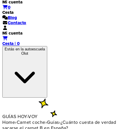
Mi cuenta
0
Cesta
Blog
Contacto
Mi cuenta
Cesta | 0
Estás en la autoescuela
Olot
GUÍAS HOY-VOY
Home
›
Carnet coche
›
Guías
›
¿Cuánto cuesta de verdad
sacarse el carnet B en España?