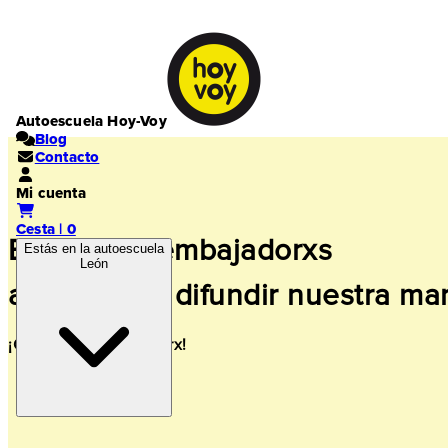
Autoescuela Hoy-Voy
Blog
Contacto
Mi cuenta
Cesta | 0
Buscamos embajadorxs
Estás en la autoescuela
León
ayúdanos a difundir nuestra ma
¡Quiero ser embajadorx!