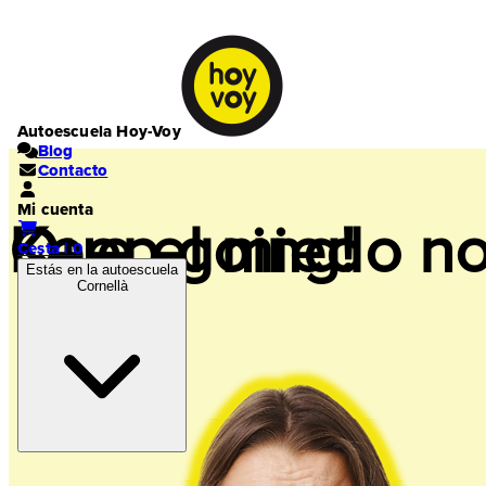
Autoescuela Hoy-Voy
Blog
Contacto
Mi cuenta
Keep going!
Que el miedo no
Cesta | 0
Estás en la autoescuela
Cornellà