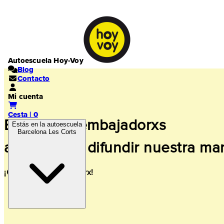
Autoescuela Hoy-Voy
Blog
Contacto
Mi cuenta
Cesta | 0
Buscamos embajadorxs
Estás en la autoescuela
Barcelona Les Corts
ayúdanos a difundir nuestra ma
¡Quiero ser embajadorx!